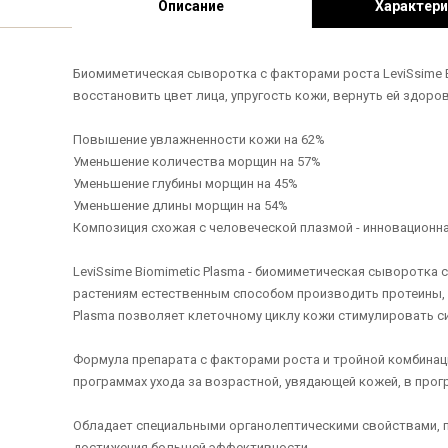
Описание
Характери
Биомиметическая сыворотка с факторами роста LeviSsime 
восстановить цвет лица, упругость кожи, вернуть ей здоро
Повышение увлажненности кожи на 62%
Уменьшение количества морщин на 57%
Уменьшение глубины морщин на 45%
Уменьшение длины морщин на 54%
Композиция схожая с человеческой плазмой - инновационн
LeviSsime Biomimetic Plasma - биомиметическая сыворотка
растениям естественным способом производить протеины, 
Plasma позволяет клеточному циклу кожи стимулировать си
Формула препарата с факторами роста и тройной комбинаци
программах ухода за возрастной, увядающей кожей, в прог
Обладает специальными органолептическими свойствами, 
достижения большей эффективности.