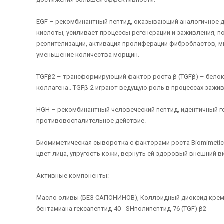
EGF – рекомбинантный пептид, оказывающий аналогичное д
кислоты, усиливает процессы регенерации и заживления, п
реэпителизации, активация пролиферации фибробластов, ми
уменьшение количества морщин.
TGFβ2 – трансформирующий фактор роста β (TGFβ) – бело
коллагена.. TGFβ-2 играют ведущую роль в процессах зажи
HGH – рекомбинантный человеческий пептид, идентичный г
противовоспалительное действие.
Биомиметическая сыворотка с факторами роста Biomimetic
цвет лица, упругость кожи, вернуть ей здоровый внешний в
Активные компоненты:
Масло оливы (БЕЗ САПОНИНОВ), Коллоидный диоксид кремния
бентамиана гексапептид-40 - SHполипептид-76 (TGF) β2