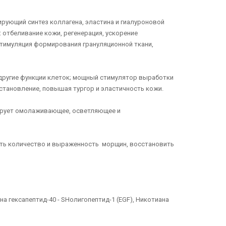
рующий синтез коллагена, эластина и гиалуроновой
 отбеливание кожи, регенерация, ускорение
стимуляция формирования грануляционной ткани,
другие функции клеток; мощный стимулятор выработки
становление, повышая тургор и эластичность кожи.
лирует омолаживающее, осветляющее и
ить количество и выраженность морщин, восстановить
 гексапептид-40 - SHолигопептид-1 (EGF), Никотиана