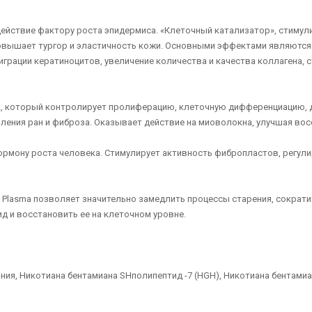
ействие фактору роста эпидермиса. «Клеточный катализатор», стимули
овышает тургор и эластичность кожи. Основными эффектами являются:
грации кератиноцитов, увеличение количества и качества коллагена, 
к, который контролирует пролиферацию, клеточную дифференциацию, 
вления ран и фиброза. Оказывает действие на миоволокна, улучшая вос
ормону роста человека. Стимулирует активность фибропластов, регу
 Plasma позволяет значительно замедлить процессы старения, сократ
ид и восстановить ее на клеточном уровне.
, Никотиана бентамиана SHполипептид -7 (HGH), Никотиана бентамиана