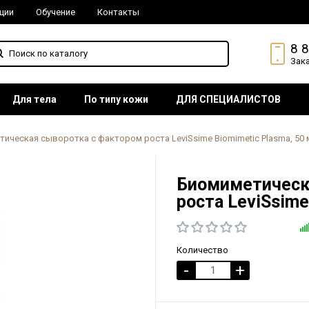
ции
Обучение
Контакты
8 
Зак
Для тела
По типу кожи
ДЛЯ СПЕЦИАЛИСТОВ
ическая сыворотка с фактором роста LeviSsime Biomimetic Plasma, 50 
Биомиметическ
роста LeviSsime
Количество
-
+