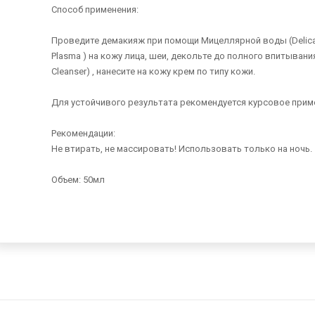
Способ применения:
Проведите демакияж при помощи Мицеллярной воды (Delicat
Plasma ) на кожу лица, шеи, декольте до полного впитыван
Cleanser) , нанесите на кожу крем по типу кожи.
Для устойчивого результата рекомендуется курсовое приме
Рекомендации:
Не втирать, не массировать! Использовать только на ночь.
Объем: 50мл