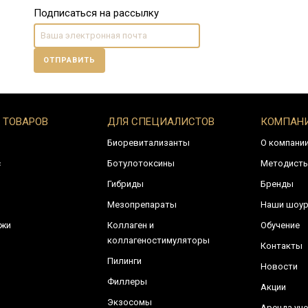
Подписаться на рассылку
ОТПРАВИТЬ
 ТОВАРОВ
ДЛЯ СПЕЦИАЛИСТОВ
КОМПАН
Биоревитализанты
О компани
с
Ботулотоксины
Методист
Гибриды
Бренды
Мезопрепараты
Наши шоу
ожи
Коллаген и
Обучение
коллагеностимуляторы
Контакты
Пилинги
Новости
Филлеры
Акции
Экзосомы
Аренда уче