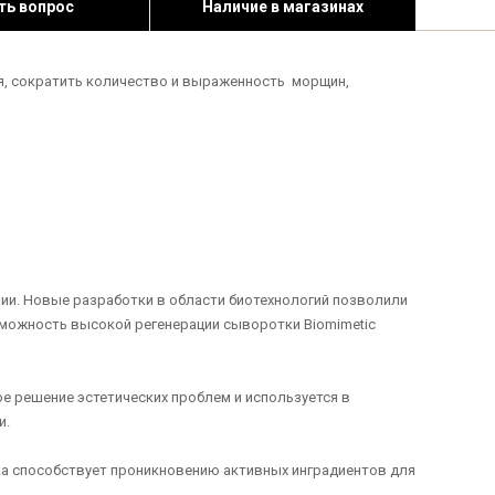
ть вопрос
Наличие в магазинах
я, сократить количество и выраженность морщин,
пии. Новые разработки в области биотехнологий позволили
зможность высокой регенерации сыворотки Biomimetic
е решение эстетических проблем и используется в
и.
а способствует проникновению активных инградиентов для