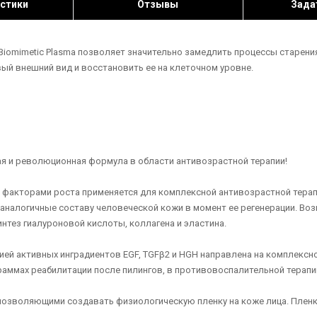
стики
Отзывы
Зада
Biomimetic Plasma позволяет значительно замедлить процессы старени
вый внешний вид и восстановить ее на клеточном уровне.
ая и революционная формула в области антивозрастной терапии!
 с факторами роста применяется для комплексной антивозрастной тера
аналогичные составу человеческой кожи в момент ее регенерации. Во
нтез гиалуроновой кислоты, коллагена и эластина.
ей активных инградиентов EGF, TGFβ2 и HGH направлена на комплексно
раммах реабилитации после пилингов, в противовоспалительной терапи
позволяющими создавать физиологическую пленку на коже лица. Пленк