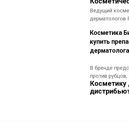
Косметичес
Ведущий косме
дерматологов Р
Косметика Б
купить преп
дерматолога
В бренде предс
против рубцов,
Косметику 
дистрибью