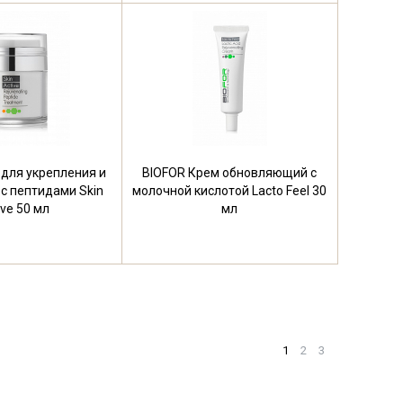
 для укрепления и
BIOFOR Крем обновляющий с
с пептидами Skin
молочной кислотой Lacto Feel 30
ive 50 мл
мл
1
2
3