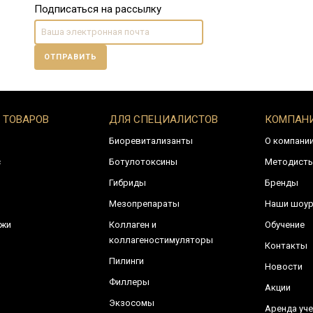
Подписаться на рассылку
ОТПРАВИТЬ
 ТОВАРОВ
ДЛЯ СПЕЦИАЛИСТОВ
КОМПАН
Биоревитализанты
О компани
с
Ботулотоксины
Методист
Гибриды
Бренды
Мезопрепараты
Наши шоу
ожи
Коллаген и
Обучение
коллагеностимуляторы
Контакты
Пилинги
Новости
Филлеры
Акции
Экзосомы
Аренда уче