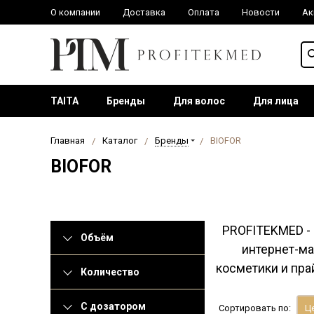
О компании
Доставка
Оплата
Новости
Ак
TAITA
Бренды
Для волос
Для лица
Главная
Каталог
Бренды
BIOFOR
BIOFOR
PROFITEKMED -
Объём
интернет-ма
косметики и пра
Количество
С дозатором
Сортировать по:
Це