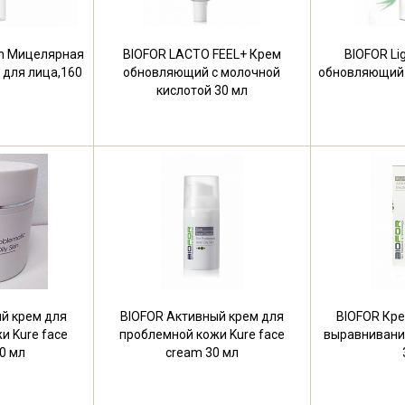
an Мицелярная
BIOFOR LACTO FEEL+ Крем
BIOFOR Li
для лица,160
обновляющий с молочной
обновляющий 
кислотой 30 мл
й крем для
BIOFOR Активный крем для
BIOFOR Кре
и Kure face
проблемной кожи Kure face
выравнивания
0 мл
cream 30 мл