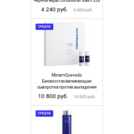
черной икры Conditioner Balm 250
мл
4 240 руб.
5 300 руб.
СКИДКА
MiriamQuevedo
Биовосстанавливающая
сыворотка против выпадения
Bio-Regenerative For Hair Loss
10 800 руб.
13 500 руб.
10*10мл
СКИДКА