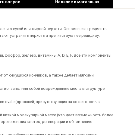
ть вопрос
Наличие в магазинах
влению сухой или жирной перхоти. Основные ингредиенты
ают устранить перхоть и препятствуют её рецидиву.
 фосфор, железо, витамины А, D, E, F. Все эти компоненты
т от секущихся кончиков, а также делает мягкими,
ство, заполняя собой поврежденные места в структуре
um ovale (дрожжей, присутствующих на коже головы и
ей низкой молекулярной массе (что дает возможность более
ороговевших клеток, регенерации и обновлению
вать неглубокие морщины, равномерно распределять