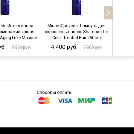
edo Интенсивная
MiriamQuevedo Шампунь для
Miriam
 омолаживающая
окрашенных волос Shampoo for
светлых 
i-Aging Luxe Masque
Color Treated Hair 250 мл
for Blon
250 мл
уб.
4 400 руб.
4 40
5 500 руб.
5 500 руб.
Способы оплаты