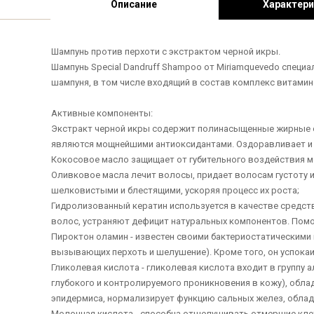
Описание
Характери
Шампунь против перхоти с экстрактом черной икры.
Шампунь Special Dandruff Shampoo от Miriamquevedo специ
шампуня, в том числе входящий в состав комплекс витамин
Активные компоненты:
Экстракт черной икры содержит полинасыщенные жирные омег
являются мощнейшими антиоксидантами. Оздоравливает и 
Кокосовое масло защищает от губительного воздействия 
Оливковое масла лечит волосы, придает волосам густоту и 
шелковистыми и блестящими, ускоряя процесс их роста;
Гидролизованный кератин используется в качестве средст
волос, устраняют дефицит натуральных компонентов. Помога
Пироктон оламин - известен своими бактериостатическими 
вызывающих перхоть и шелушение). Кроме того, он успокаи
Гликолевая кислота - гликолевая кислота входит в группу
глубокого и контролируемого проникновения в кожу), об
эпидермиса, нормализирует функцию сальных желез, обл
Молочная кислота - способна отшелушивать отмершие клет