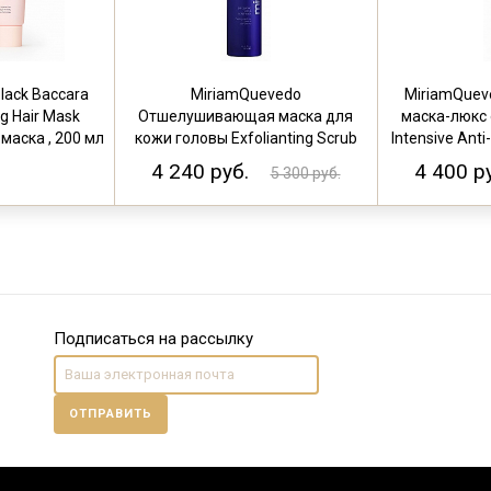
lack Baccara
MiriamQuevedo
MiriamQuev
ng Hair Mask
Отшелушивающая маска для
маска-люкс
аска , 200 мл
кожи головы Exfolianting Scrub
Intensive Ant
Scalp Mask 250 мл
4 240 руб.
4 400 р
5 300 руб.
Подписаться на рассылку
ОТПРАВИТЬ