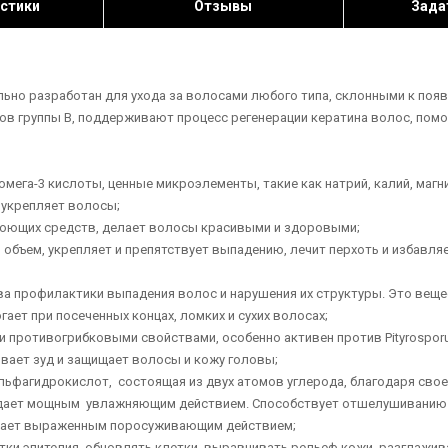
стики
Отзывы
Зада
ально разработан для ухода за волосами любого типа, склонными к поя
ов группы В, поддерживают процесс регенерации кератина волос, помог
а-3 кислоты, ценные микроэлементы, такие как натрий, калий, магний,
укрепляет волосы;
моющих средств, делает волосы красивыми и здоровыми;
объем, укрепляет и препятствует выпадению, лечит перхоть и избавляе
ва профилактики выпадения волос и нарушения их структуры. Это веще
ет при посеченных концах, ломких и сухих волосах;
и противогрибковыми свойствами, особенно активен против Pityrospor
вает зуд и защищает волосы и кожу головы;
 альфагидрокислот, состоящая из двух атомов углерода, благодаря сво
ладает мощным увлажняющим действием. Способствует отшелушиванию 
адает выраженным поросуживающим действием;
ки эпителия, обновлять клетки, выравнивать рельеф кожи, разглажи