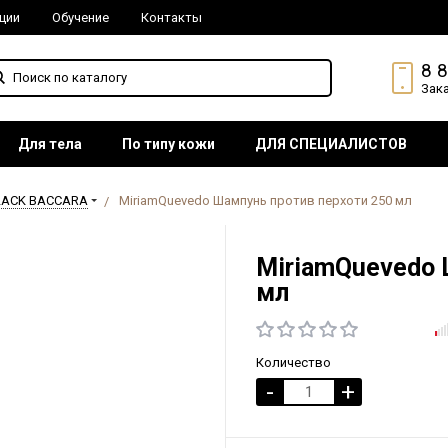
ции
Обучение
Контакты
8 
Зак
Для тела
По типу кожи
ДЛЯ СПЕЦИАЛИСТОВ
LACK BACCARA
MiriamQuevedo Шампунь против перхоти 250 мл
MiriamQuevedo 
мл
Количество
-
+