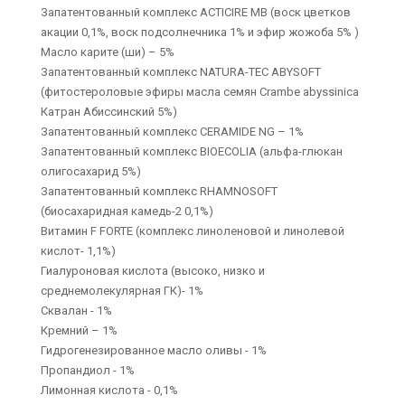
Запатентованный комплекс ACTICIRE MB (воск цветков
акации 0,1%, воск подсолнечника 1% и эфир жожоба 5% )
Масло карите (ши) – 5%
Запатентованный комплекс NATURA-TEC ABYSOFT
(фитостероловые эфиры масла семян Crambe abyssinica
Катран Абиссинский 5%)
Запатентованный комплекс CERAMIDE NG – 1%
Запатентованный комплекс BIOECOLIA (альфа-глюкан
олигосахарид 5%)
Запатентованный комплекс RHAMNOSOFT
(биосахаридная камедь-2 0,1%)
Витамин F FORTE (комплекс линоленовой и линолевой
кислот- 1,1%)
Гиалуроновая кислота (высоко, низко и
среднемолекулярная ГК)- 1%
Сквалан - 1%
Кремний – 1%
Гидрогенезированное масло оливы - 1%
Пропандиол - 1%
Лимонная кислота - 0,1%