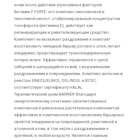
кожи после действия агрессивных факторов.
Витамин F FORTE- это комплекс линоленовой и
линолевой кислот, стабилизированный концентратом
токоферола (витамина Е), действует как
регенерирующее и ревитализирующее средство.
Компонент не вызывает раздражения и помогает
восстановить липидный барьер рогового слоя, питает
эпидермис, предотвращает трансэпидермальную
потерю влаги. Эффективно справляется с сухой
себореей и шелушащейся кожей, с выраженными
раздражениями и повреждениями. Комплекс включен в
реестры EINECS/ELINCS, DSL/NDSL и IECSC,
соответствует сертификату HALAL.
Терапевтический крем BARRIER благодаря
синергетическому сочетанию запатентованных
комплексов и уникальных растительных компонентов
эффективен в комплексном восстановлении барьерных
свойств эпидермиса на поврежденной, реактивной и
атопичной кожи, в том числе с раздражениями и
эритемой, в любой возрасте. Является главным