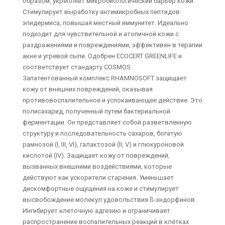
образом, укрепляет микробиологический барьер кожи.
Стимулирует выработку антимикробных пептидов
эпидермиса, повышая местный иммунитет. Идеально
подходит для чувствительной и атопичной кожи с
раздражениями и повреждениями, эффективен в терапии
акне и угревой сыпи. Одобрен ECOCERT GREENLIFE и
соответствует стандарту COSMOS.
Запатентованный комплекс RHAMNOSOFT защищает
кожу от внешних повреждений, оказывая
противовоспалительное и успокаивающее действие. Это
полисахарид, полученный путем бактериальной
ферментации. Он представляет собой разветвленную
структуру и последовательность сахаров, богатую
рамнозой (I, III, VI), галактозой (II, V) и глюкуроновой
кислотой (IV). Защищает кожу от повреждений,
вызванных внешними воздействиями, которые
действуют как ускорители старения. Уменьшает
дискомфортные ощущения на коже и стимулирует
высвобождение молекул удовольствия ß-эндорфинов.
Ингибирует клеточную адгезию и ограничивает
распространение воспалительных реакций в клетках