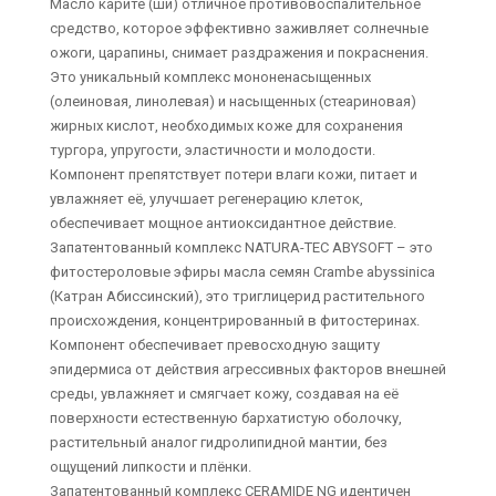
Масло карите (ши) отличное противовоспалительное
средство, которое эффективно заживляет солнечные
ожоги, царапины, снимает раздражения и покраснения.
Это уникальный комплекс мононенасыщенных
(олеиновая, линолевая) и насыщенных (стеариновая)
жирных кислот, необходимых коже для сохранения
тургора, упругости, эластичности и молодости.
Компонент препятствует потери влаги кожи, питает и
увлажняет её, улучшает регенерацию клеток,
обеспечивает мощное антиоксидантное действие.
Запатентованный комплекс NATURA-TEC ABYSOFT – это
фитостероловые эфиры масла семян Crambe abyssinica
(Катран Абиссинский), это триглицерид растительного
происхождения, концентрированный в фитостеринах.
Компонент обеспечивает превосходную защиту
эпидермиса от действия агрессивных факторов внешней
среды, увлажняет и смягчает кожу, создавая на её
поверхности естественную бархатистую оболочку,
растительный аналог гидролипидной мантии, без
ощущений липкости и плёнки.
Запатентованный комплекс CERAMIDE NG идентичен