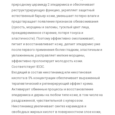
природному церамиду 2 эпидермиса и обеспечивает
реструктурирующую функцию, укрепляет защитный
естественный барьер кожи, уменьшает потерю влаги и
предотвращает появление признаков обезвоживания
(сухость, морщины и заломы, тусклый цвет лица,
преждевременное старение, потеря тонуса и
эластичности). Поэтому эффективно омолаживает,
питает и восстанавливает кожу, делает эпидермис уже
после первого применения более гладким, эластичным и
увлажненным, расправляет мелкие морщины,
эффективно пролонгирует молодость кожи.
Соответствует IECIC.
Входящий в состав никотинамид или никотиновая
кислота в 5% концентрации обеспечивает выраженный
терапевтический и регенерирующий эффект крема.
Активирует обменные процессы и восстановление
эпидермиса и дермы на любом типе коже, в том числе на
раздраженной, чувствительной с куперозом.
Никотинамид увеличивает синтез керамидов и
свободных жирных кислот в поверхностном слое кожи,