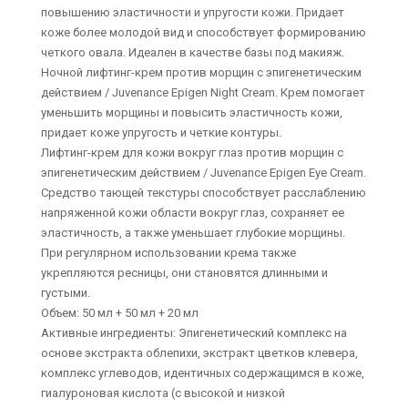
повышению эластичности и упругости кожи. Придает
коже более молодой вид и способствует формированию
четкого овала. Идеален в качестве базы под макияж.
Ночной лифтинг-крем против морщин с эпигенетическим
действием / Juvenance Epigen Night Cream. Крем помогает
уменьшить морщины и повысить эластичность кожи,
придает коже упругость и четкие контуры.
Лифтинг-крем для кожи вокруг глаз против морщин с
эпигенетическим действием / Juvenance Epigen Eye Cream.
Средство тающей текстуры способствует расслаблению
напряженной кожи области вокруг глаз, сохраняет ее
эластичность, а также уменьшает глубокие морщины.
При регулярном использовании крема также
укрепляются ресницы, они становятся длинными и
густыми.
Объем: 50 мл + 50 мл + 20 мл
Активные ингредиенты: Эпигенетический комплекс на
основе экстракта облепихи, экстракт цветков клевера,
комплекс углеводов, идентичных содержащимся в коже,
гиалуроновая кислота (с высокой и низкой