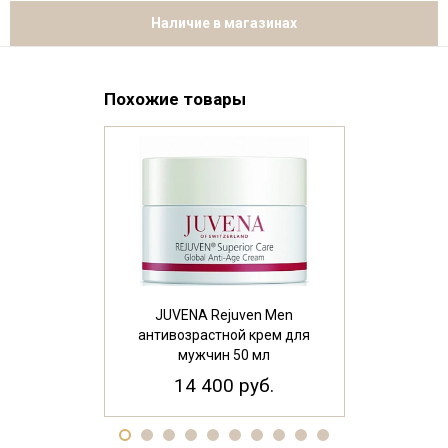
Наличие в магазинах
Похожие товары
JUVENA Rejuven Men
JUVENA М
антивозрастной крем для
мгновенного
мужчин 50 мл
Firming & Sm
Mas
14 400 руб.
21 