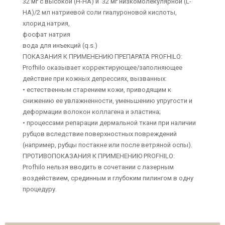
32 мг c высокой (H-HA) и 32 мг низкомолекулярной (L-
HA)/2 мл натриевой соли гиалуроновой кислоты,
хлорид натрия,
фосфат натрия
вода для инъекций (q.s.)
ПОКАЗАНИЯ К ПРИМЕНЕНИЮ ПРЕПАРАТА PROFHILO:
Profhilo оказывает корректирующее/заполняющее
действие при кожных депрессиях, вызванных:
• естественным старением кожи, приводящим к
снижению ее увлажненности, уменьшению упругости и
деформации волокон коллагена и эластина;
• процессами репарации дермальной ткани при наличии
рубцов вследствие поверхностных повреждений
(например, рубцы постакне или после ветряной оспы).
ПРОТИВОПОКАЗАНИЯ К ПРИМЕНЕНИЮ PROFHILO:
Profhilo нельзя вводить в сочетании с лазерным
воздействием, срединным и глубоким пилингом в одну
процедуру.