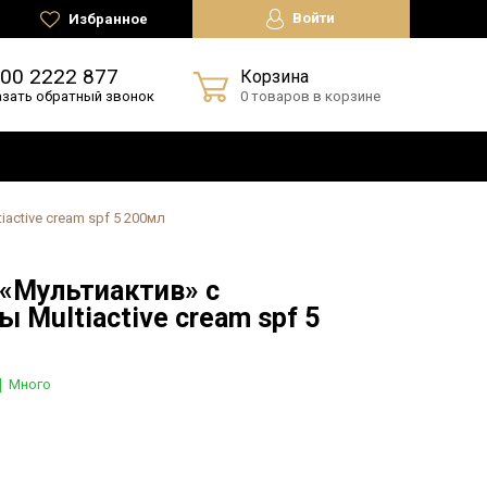
Войти
Избранное
800 2222 877
Корзина
азать обратный звонок
0 товаров в корзине
active cream spf 5 200мл
 «Мультиактив» с
 Multiactive cream spf 5
Много