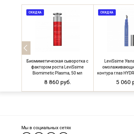
СКИДКА
СКИДКА
Биомиметическая сыворотка с
LeviSsime Ув
фактором роста LeviSsime
омолаживающи
Biomimetic Plasma, 50 мл
контура глаз HYDR
15 м
8 860 руб.
5 060 
Мы в социальных сетях