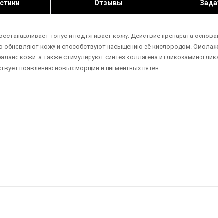
стики
Отзывы
Зада
осстанавливает тонус и подтягивает кожу. Действие препарата основа
око обновляют кожу и способствуют насыщению её кислородом. Омола
аланс кожи, а также стимулируют синтез коллагена и гликозаминогли
ствует появлению новых морщин и пигментных пятен.