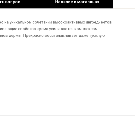
ть вопрос
Наличие в магазинах
но на уникальном сочетании высокоактивных ингредиентов
живающие свойства крема усиливаются комплексом
канов дермы. Прекрасно восстанавливает даже тусклую