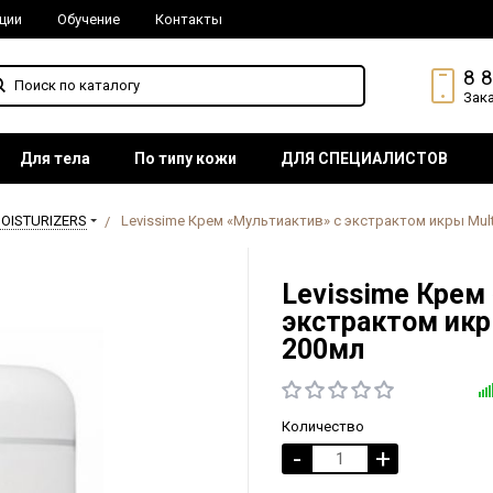
ции
Обучение
Контакты
8 
Зак
Для тела
По типу кожи
ДЛЯ СПЕЦИАЛИСТОВ
MOISTURIZERS
Levissime Крем «Мультиактив» с экстрактом икры Multi
Levissime Крем
экстрактом икры
200мл
Количество
-
+