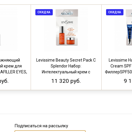
СКИДКА
СКИДКА
лажняющий
Levissime Beauty Secret Pack C
Levissime На
й крем для
Splendor Набор:
Cream SPF
AFILLER EYES,
Интелектуальный крем с
ФиллерSPF50
л
витамином С и протеогликанами
руб.
11 320 руб.
9 1
Подписаться на рассылку