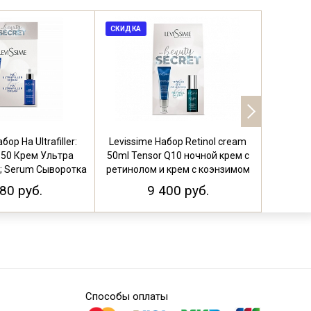
СКИДКА
СКИДКА
бор На Ultrafiller:
Levissime Набор Retinol cream
Levissi
 50 Крем Ультра
50ml Tensor Q10 ночной крем с
50ml Vit
; Serum Сыворотка
ретинолом и крем c коэнзимом
крем 
50 мл
80 руб.
9 400 руб.
Способы оплаты